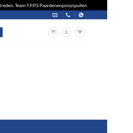
optreden. Team T.P.P.S Paardenenponyspullen
Negeren