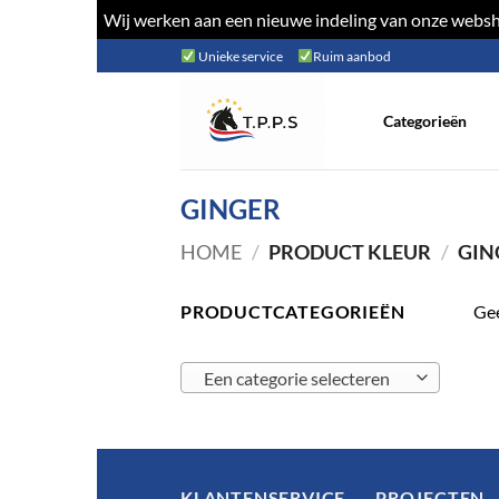
Wij werken aan een nieuwe indeling van onze websho
Ga
Unieke service
Ruim aanbod
naar
inhoud
Categorieën
GINGER
HOME
/
PRODUCT KLEUR
/
GIN
PRODUCTCATEGORIEËN
Gee
Een categorie selecteren
KLANTENSERVICE
PROJECTEN