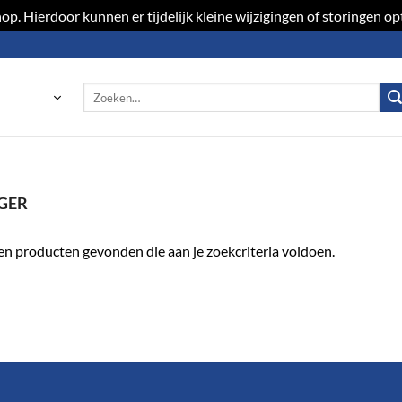
p. Hierdoor kunnen er tijdelijk kleine wijzigingen of storingen 
Zoeken
naar:
GER
n producten gevonden die aan je zoekcriteria voldoen.