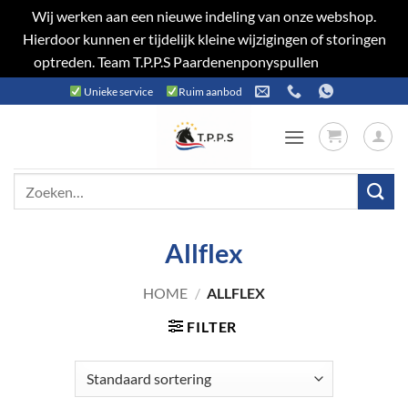
Wij werken aan een nieuwe indeling van onze webshop.
Hierdoor kunnen er tijdelijk kleine wijzigingen of storingen
optreden. Team T.P.P.S Paardenenponyspullen
Negeren
Ga
Unieke service
Ruim aanbod
naar
inhoud
Zoeken
naar:
Allflex
HOME
/
ALLFLEX
FILTER