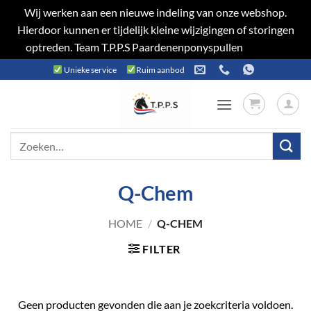
Wij werken aan een nieuwe indeling van onze webshop.
Hierdoor kunnen er tijdelijk kleine wijzigingen of storingen
optreden. Team T.P.P.S Paardenenponyspullen
Negeren
Ga
Unieke service
Ruim aanbod
naar
inhoud
Zoeken
naar:
Q-Chem
HOME
/
Q-CHEM
FILTER
Geen producten gevonden die aan je zoekcriteria voldoen.