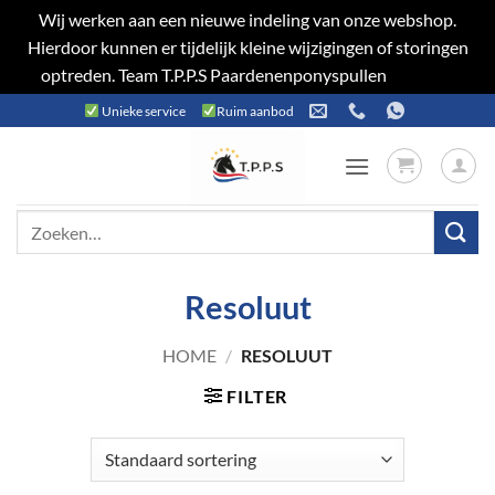
Wij werken aan een nieuwe indeling van onze webshop.
Hierdoor kunnen er tijdelijk kleine wijzigingen of storingen
optreden. Team T.P.P.S Paardenenponyspullen
Negeren
Ga
Unieke service
Ruim aanbod
naar
inhoud
Zoeken
naar:
Resoluut
HOME
/
RESOLUUT
FILTER