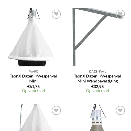
Toevoegen
Toevoegen
aan
aan
verlanglijst
verlanglijst
PAARD
DAZENVAL
TaonX Dazen- /Wespenval
TaonX Dazen- /Wespenval
Mini
Mini Wandbevestiging
€
61,75
€
32,95
Op voorraad
Op voorraad
Toevoegen
Toevoegen
aan
aan
verlanglijst
verlanglijst