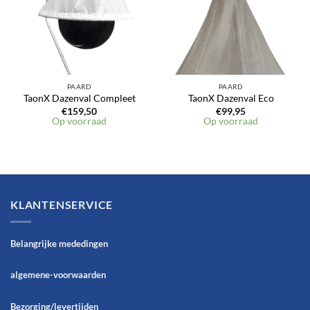
PAARD
PAARD
TaonX Dazenval Compleet
TaonX Dazenval Eco
€
159,50
€
99,95
Op voorraad
Op voorraad
KLANTENSERVICE
Belangrijke mededingen
algemene-voorwaarden
Bezorging/levertijden