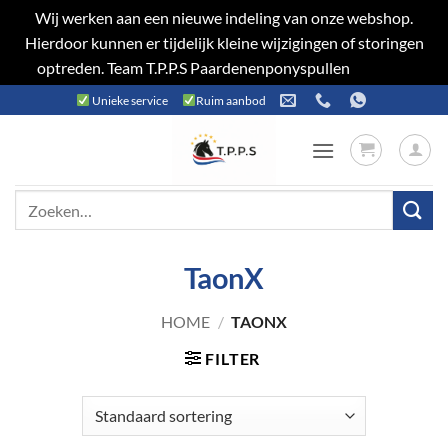
Wij werken aan een nieuwe indeling van onze webshop.
Hierdoor kunnen er tijdelijk kleine wijzigingen of storingen
optreden. Team T.P.P.S Paardenenponyspullen
Negeren
Ga
Unieke service
Ruim aanbod
naar
inhoud
Zoeken
naar:
TaonX
HOME
/
TAONX
FILTER