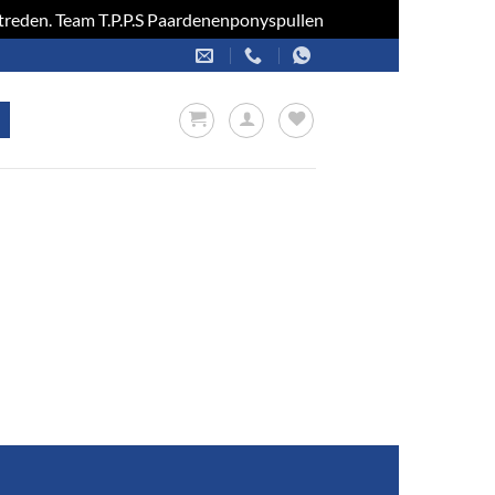
optreden. Team T.P.P.S Paardenenponyspullen
Negeren