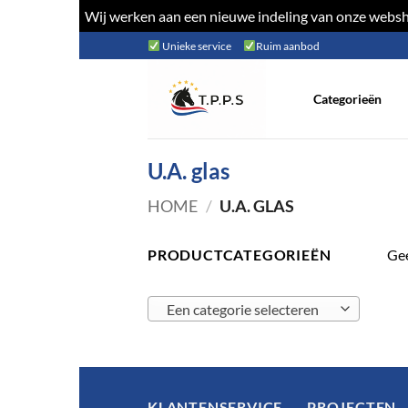
Wij werken aan een nieuwe indeling van onze websho
Ga
Unieke service
Ruim aanbod
naar
inhoud
Categorieën
U.A. glas
HOME
/
U.A. GLAS
PRODUCTCATEGORIEËN
Gee
Een categorie selecteren
KLANTENSERVICE
PROJECTEN