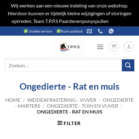
Wij werken aan een nieuwe indeling van onze webshop.
Hierdoor kunnen er tijdelijk kleine wijzigingen of storingen
optreden. Team T.P.P.S Paardenenponyspullen
Negeren
Ga
Unieke service
Ruim aanbod
naar
inhoud
Zoeken
naar:
Ongedierte - Rat en muis
HOME
/
WEIDEAFRASTERING - VIJVER
/
ONGEDIERTE
- MARTERS
/
ONGEDIERTE - TUIN EN VIJVER
/
ONGEDIERTE - RAT EN MUIS
FILTER