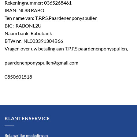
Rekeningnummer: 0365268461
IBAN: NL88 RABO
Ten name van: T.P.P.S.Paardenenponyspullen
BIC: RABONL2U
Naam bank: Rabobank
BTW nr.: NL003391304B66
Vragen over uw betaling aan T.P.P.S paardenenponyspullen,
paardenenponyspullen@gmail.com
0850601518
KLANTENSERVICE
Belangrijke mededingen