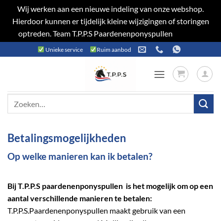
Wij werken aan een nieuwe indeling van onze webshop.
Hierdoor kunnen er tijdelijk kleine wijzigingen of storingen
optreden. Team T.P.P.S Paardenenponyspullen
Negeren
Ga
Unieke service
Ruim aanbod
naar
inhoud
Zoeken
naar:
Betalingsmogelijkheden
Op welke manieren kan ik betalen?
Bij T.P.P.S paardenenponyspullen is het mogelijk om op een
aantal verschillende manieren te betalen:
T.P.P.S.Paardenenponyspullen maakt gebruik van een