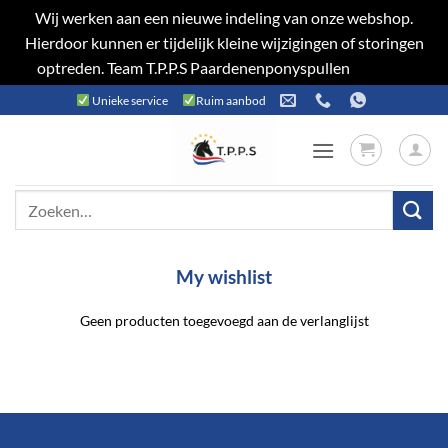
Wij werken aan een nieuwe indeling van onze webshop.
Hierdoor kunnen er tijdelijk kleine wijzigingen of storingen
optreden. Team T.P.P.S Paardenenponyspullen
Negeren
Ga
Unieke service
Ruim aanbod
naar
inhoud
Zoeken
naar:
My wishlist
Geen producten toegevoegd aan de verlanglijst