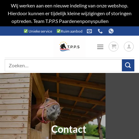
Wij werken aan een nieuwe indeling van onze webshop.
Hierdoor kunnen er tijdelijk kleine wijzigingen of storingen
optreden. Team T.P.P.S Paardenenponyspullen
Negeren
Ga
Unieke service
Ruim aanbod
naar
inhoud
Zoeken
naar:
Contact