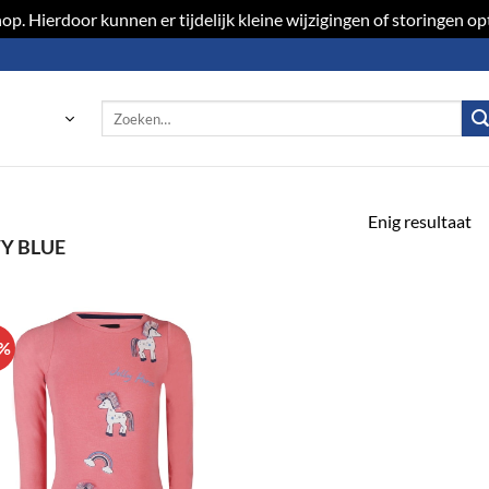
p. Hierdoor kunnen er tijdelijk kleine wijzigingen of storingen 
Zoeken
naar:
Enig resultaat
Y BLUE
0%
Toevoegen
aan
verlanglijst