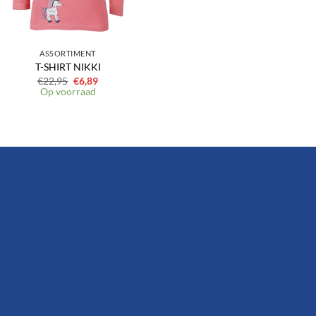
ASSORTIMENT
T-SHIRT NIKKI
Oorspronkelijke
Huidige
€
22,95
€
6,89
prijs
prijs
Op voorraad
was:
is:
€22,95.
€6,89.