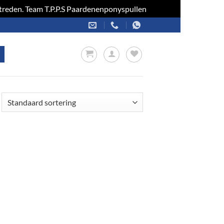
optreden. Team T.P.P.S Paardenenponyspullen
Negeren