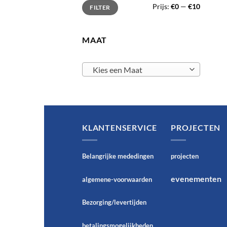
Min.
Max.
Prijs:
€0
—
€10
FILTER
prijs
prijs
MAAT
Kies een Maat
KLANTENSERVICE
PROJECTEN
Belangrijke mededingen
projecten
evenementen
algemene-voorwaarden
Bezorging/levertijden
betalingsmogelijkheden