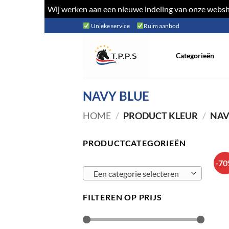
Wij werken aan een nieuwe indeling van onze websho
Ga
Unieke service
Ruim aanbod
naar
inhoud
Categorieën
NAVY BLUE
HOME
/
PRODUCT KLEUR
/
NAV
PRODUCTCATEGORIEËN
-7
Een categorie selecteren
FILTEREN OP PRIJS