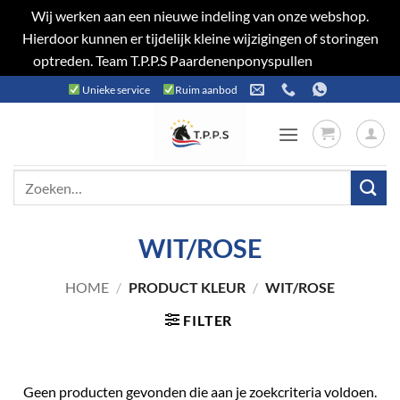
Wij werken aan een nieuwe indeling van onze webshop.
Hierdoor kunnen er tijdelijk kleine wijzigingen of storingen
optreden. Team T.P.P.S Paardenenponyspullen
Negeren
Ga
Unieke service
Ruim aanbod
naar
inhoud
Zoeken
naar:
WIT/ROSE
HOME
/
PRODUCT KLEUR
/
WIT/ROSE
FILTER
Geen producten gevonden die aan je zoekcriteria voldoen.