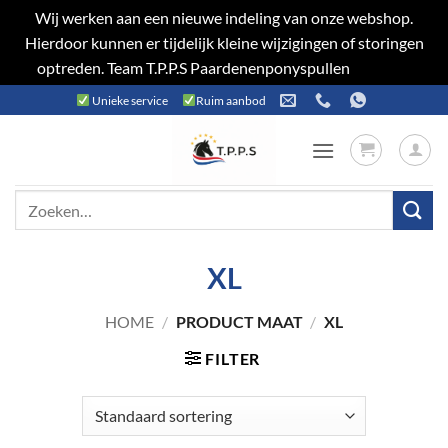
Wij werken aan een nieuwe indeling van onze webshop.
Hierdoor kunnen er tijdelijk kleine wijzigingen of storingen
optreden. Team T.P.P.S Paardenenponyspullen
Negeren
Ga
Unieke service
Ruim aanbod
naar
inhoud
Zoeken
naar:
XL
HOME
/
PRODUCT MAAT
/
XL
FILTER