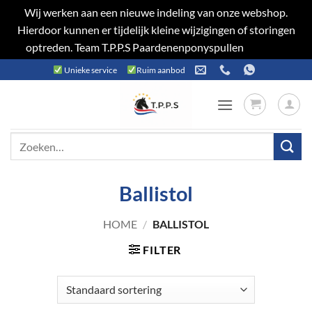
Wij werken aan een nieuwe indeling van onze webshop.
Hierdoor kunnen er tijdelijk kleine wijzigingen of storingen
optreden. Team T.P.P.S Paardenenponyspullen
Negeren
Ga
Unieke service
Ruim aanbod
naar
inhoud
Zoeken
naar:
Ballistol
HOME
/
BALLISTOL
FILTER