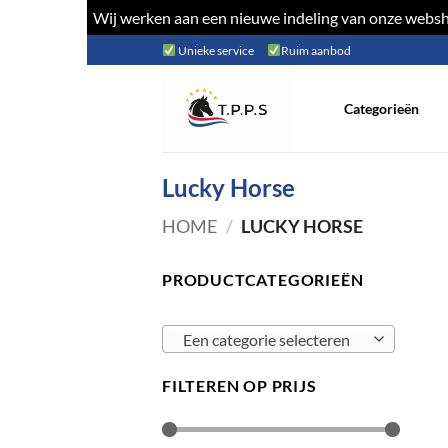
Wij werken aan een nieuwe indeling van onze websho
Ga
Unieke service
Ruim aanbod
naar
inhoud
Categorieën
Lucky Horse
HOME
/
LUCKY HORSE
PRODUCTCATEGORIEËN
Een categorie selecteren
FILTEREN OP PRIJS