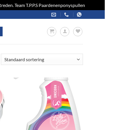
optreden. Team T.P.P.S Paardenenponyspullen
Negeren