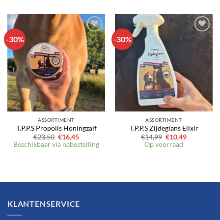
-30%
-30%
Toevoegen
Toevoegen
aan
aan
verlanglijst
verlanglijst
ASSORTIMENT
ASSORTIMENT
T.P.P.S Propolis Honingzalf
T.P.P.S Zijdeglans Elixir
Oorspronkelijke
Huidige
Oorspronkelijke
Huidige
€
23,50
€
16,45
€
14,99
€
10,49
prijs
prijs
prijs
prijs
Beschikbaar via nabestelling
Op voorraad
was:
is:
was:
is:
€23,50.
€16,45.
€14,99.
€10,49.
KLANTENSERVICE