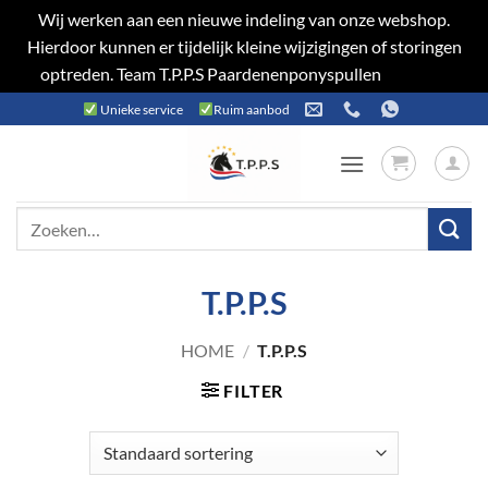
Wij werken aan een nieuwe indeling van onze webshop.
Hierdoor kunnen er tijdelijk kleine wijzigingen of storingen
optreden. Team T.P.P.S Paardenenponyspullen
Negeren
Ga
Unieke service
Ruim aanbod
naar
inhoud
Zoeken
naar:
T.P.P.S
HOME
/
T.P.P.S
FILTER