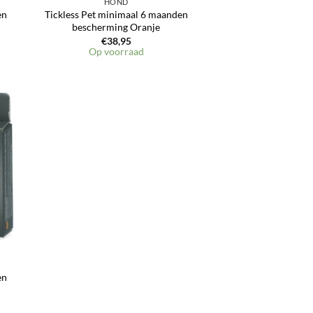
HOND
en
Tickless Pet minimaal 6 maanden
bescherming Oranje
€
38,95
Op voorraad
en
jst
en