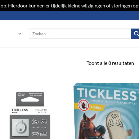
p. Hierdoor kunnen er tijdelijk kleine wijzigingen of storingen 
Zoeken
naar:
Toont alle 8 resultaten
Toevoegen
Toevoeg
aan
aan
verlanglijst
verlangli