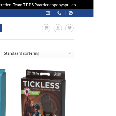
optreden. Team T.P.P.S Paardenenponyspullen
Negeren
en
Toevoegen
aan
jst
verlanglijst