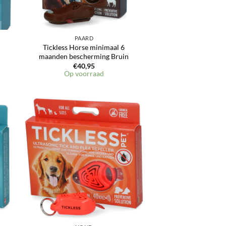
PAARD
Tickless Horse minimaal 6
maanden bescherming Bruin
€
40,95
Op voorraad
en
Toevoegen
aan
jst
verlanglijst