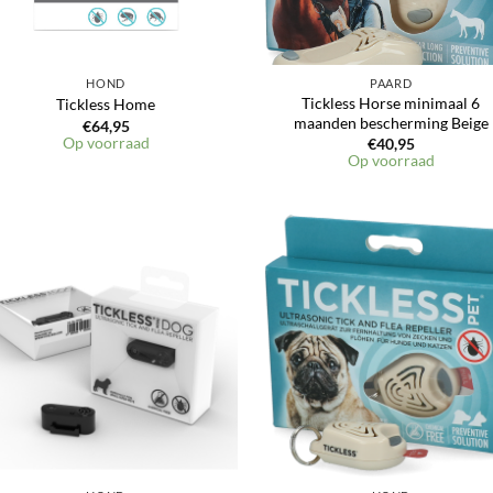
HOND
PAARD
Tickless Horse minimaal 6
Tickless Home
maanden bescherming Beige
€
64,95
Op voorraad
€
40,95
Op voorraad
Toevoegen
Toevoeg
aan
aan
verlanglijst
verlangli