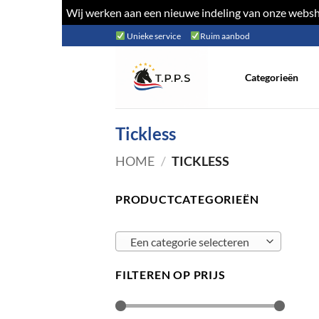
Wij werken aan een nieuwe indeling van onze websho
Ga
Unieke service
Ruim aanbod
naar
inhoud
Categorieën
Tickless
HOME
/
TICKLESS
PRODUCTCATEGORIEËN
Een categorie selecteren
FILTEREN OP PRIJS