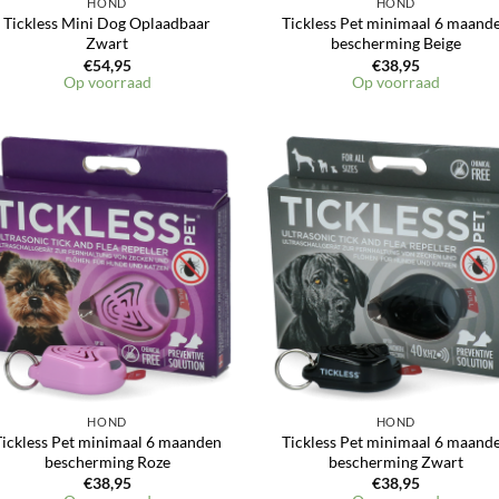
HOND
HOND
Tickless Mini Dog Oplaadbaar
Tickless Pet minimaal 6 maand
Zwart
bescherming Beige
€
54,95
€
38,95
Op voorraad
Op voorraad
Toevoegen
Toevoeg
aan
aan
verlanglijst
verlangli
HOND
HOND
Tickless Pet minimaal 6 maanden
Tickless Pet minimaal 6 maand
bescherming Roze
bescherming Zwart
€
38,95
€
38,95