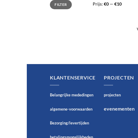
Min.
Max.
Prijs:
€0
—
€10
FILTER
prijs
prijs
KLANTENSERVICE
PROJECTEN
Belangrijke mededingen
projecten
evenementen
algemene-voorwaarden
Bezorging/levertijden
betalingsmogelijkheden