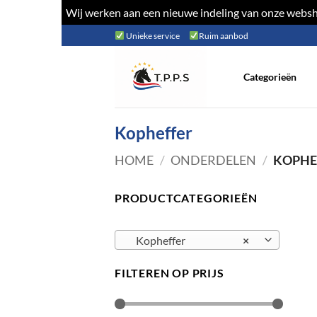
Wij werken aan een nieuwe indeling van onze websho
Ga
Unieke service
Ruim aanbod
naar
inhoud
Categorieën
Kopheffer
HOME
/
ONDERDELEN
/
KOPHE
PRODUCTCATEGORIEËN
Kopheffer
×
FILTEREN OP PRIJS