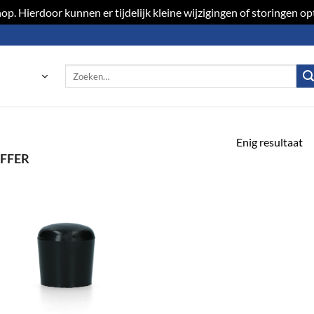
p. Hierdoor kunnen er tijdelijk kleine wijzigingen of storingen 
Zoeken
naar:
Enig resultaat
FFER
Toevoegen
aan
verlanglijst