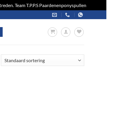
optreden. Team T.P.P.S Paardenenponyspullen
Negeren