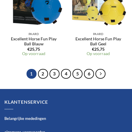
PAARD
PAARD
Excellent Horse Fun Play
Excellent Horse Fun Play
Ball Blauw
Ball Geel
€
25,75
€
25,75
Op voorraad
Op voorraad
1
2
3
4
5
6
KLANTENSERVICE
Belangrijke mededingen
algemene-voorwaarden