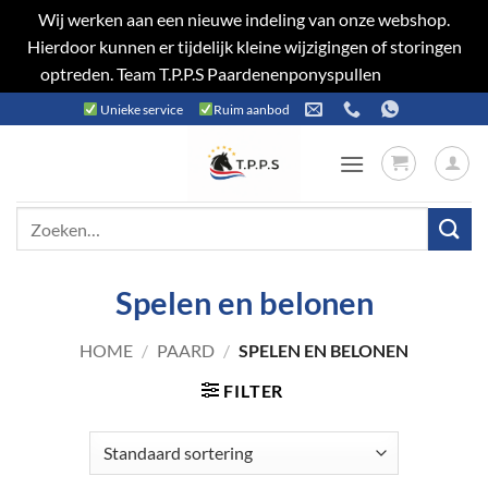
Wij werken aan een nieuwe indeling van onze webshop.
Hierdoor kunnen er tijdelijk kleine wijzigingen of storingen
optreden. Team T.P.P.S Paardenenponyspullen
Negeren
Ga
Unieke service
Ruim aanbod
naar
inhoud
Zoeken
naar:
Spelen en belonen
HOME
/
PAARD
/
SPELEN EN BELONEN
FILTER