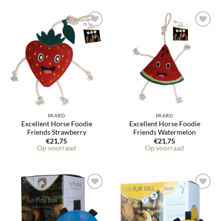
Toevoegen
Toevoegen
aan
aan
verlanglijst
verlanglijst
PAARD
PAARD
Excellent Horse Foodie
Excellent Horse Foodie
Friends Strawberry
Friends Watermelon
€
21,75
€
21,75
Op voorraad
Op voorraad
Toevoegen
Toevoegen
aan
aan
verlanglijst
verlanglijst