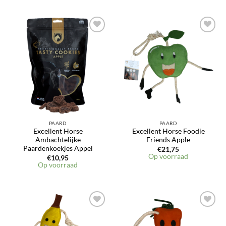
Toevoegen
Toevoegen
aan
aan
verlanglijst
verlanglijst
PAARD
PAARD
Excellent Horse
Excellent Horse Foodie
Ambachtelijke
Friends Apple
Paardenkoekjes Appel
€
21,75
Op voorraad
€
10,95
Op voorraad
Toevoegen
Toevoegen
aan
aan