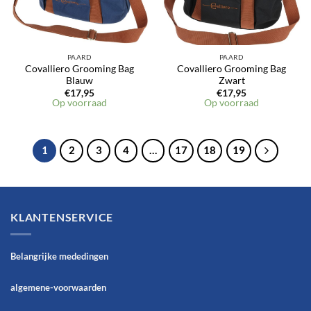
PAARD
PAARD
Covalliero Grooming Bag
Covalliero Grooming Bag
Blauw
Zwart
€
17,95
€
17,95
Op voorraad
Op voorraad
1
2
3
4
…
17
18
19
KLANTENSERVICE
Belangrijke mededingen
algemene-voorwaarden