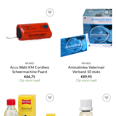
Toevoegen
Toevoegen
aan
aan
verlanglijst
verlanglijst
PAARD
PAARD
Accu Wahl KM Cordless
Animalintex Veterinair
Scheermachine Paard
Verband 10 stuks
€
66,75
€
89,95
Op voorraad
Op voorraad
Toevoegen
Toevoegen
aan
aan
verlanglijst
verlanglijst