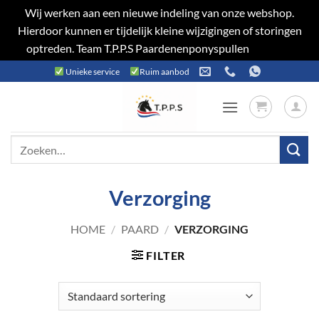
Wij werken aan een nieuwe indeling van onze webshop.
Hierdoor kunnen er tijdelijk kleine wijzigingen of storingen
optreden. Team T.P.P.S Paardenenponyspullen
Negeren
Ga
Unieke service
Ruim aanbod
naar
inhoud
Zoeken
naar:
Verzorging
HOME
/
PAARD
/
VERZORGING
FILTER