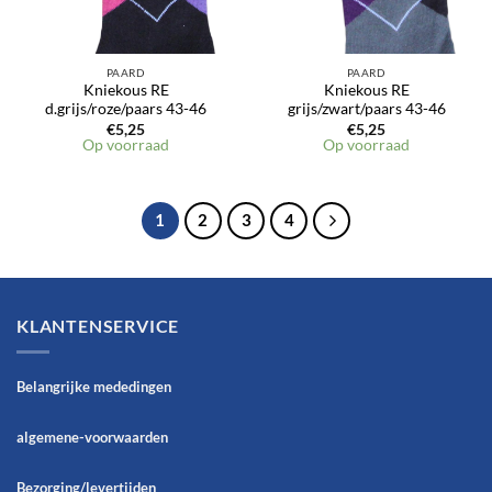
PAARD
PAARD
Kniekous RE
Kniekous RE
d.grijs/roze/paars 43-46
grijs/zwart/paars 43-46
€
5,25
€
5,25
Op voorraad
Op voorraad
1
2
3
4
KLANTENSERVICE
Belangrijke mededingen
algemene-voorwaarden
Bezorging/levertijden