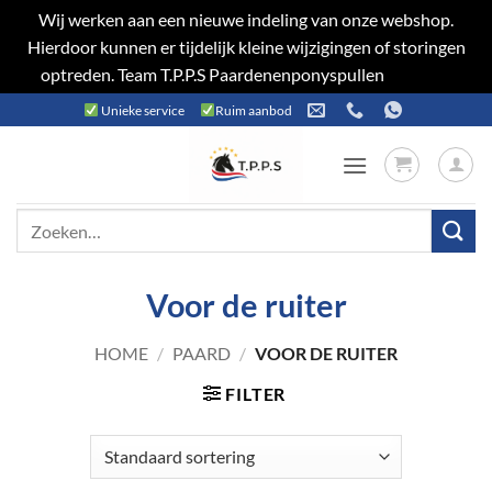
Wij werken aan een nieuwe indeling van onze webshop.
Hierdoor kunnen er tijdelijk kleine wijzigingen of storingen
optreden. Team T.P.P.S Paardenenponyspullen
Negeren
Ga
Unieke service
Ruim aanbod
naar
inhoud
Zoeken
naar:
Voor de ruiter
HOME
/
PAARD
/
VOOR DE RUITER
FILTER