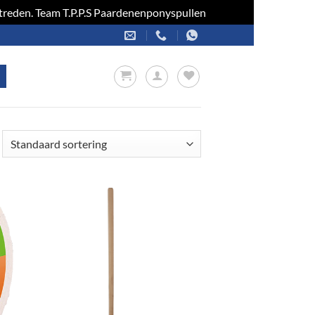
optreden. Team T.P.P.S Paardenenponyspullen
Negeren
en
Toevoegen
aan
jst
verlanglijst