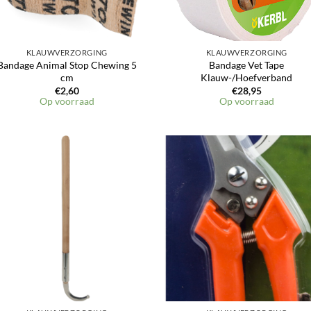
KLAUWVERZORGING
KLAUWVERZORGING
Bandage Animal Stop Chewing 5
Bandage Vet Tape
cm
Klauw-/Hoefverband
€
2,60
€
28,95
Op voorraad
Op voorraad
Toevoegen
Toevoeg
aan
aan
verlanglijst
verlangli