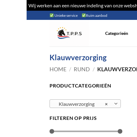
Wij werken aan een nieuwe indeling van onze websho
Ga
Unieke service
Ruim aanbod
naar
inhoud
Categorieën
Klauwverzorging
HOME
/
RUND
/
KLAUWVERZO
PRODUCTCATEGORIEËN
Klauwverzorging
×
FILTEREN OP PRIJS