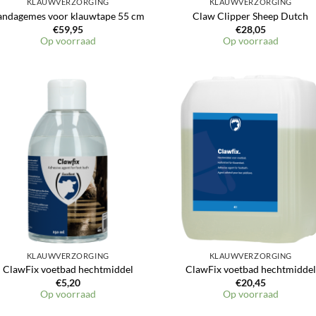
KLAUWVERZORGING
KLAUWVERZORGING
andagemes voor klauwtape 55 cm
Claw Clipper Sheep Dutch
€
59,95
€
28,05
Op voorraad
Op voorraad
Toevoegen
Toevoeg
aan
aan
verlanglijst
verlangli
KLAUWVERZORGING
KLAUWVERZORGING
ClawFix voetbad hechtmiddel
ClawFix voetbad hechtmiddel
€
5,20
€
20,45
Op voorraad
Op voorraad