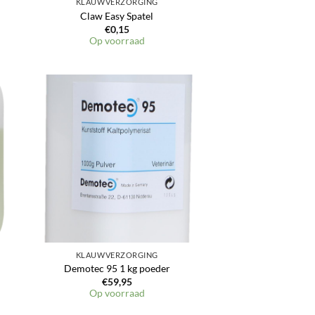
KLAUWVERZORGING
Claw Easy Spatel
€
0,15
Op voorraad
en
Toevoegen
aan
jst
verlanglijst
KLAUWVERZORGING
Demotec 95 1 kg poeder
€
59,95
Op voorraad