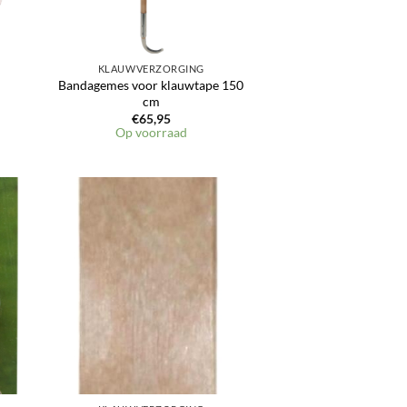
KLAUWVERZORGING
Bandagemes voor klauwtape 150
cm
€
65,95
Op voorraad
en
Toevoegen
aan
jst
verlanglijst