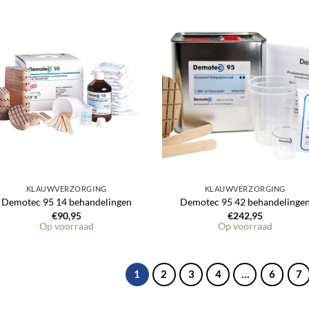
Toevoegen
Toevoeg
aan
aan
verlanglijst
verlangli
KLAUWVERZORGING
KLAUWVERZORGING
Demotec 95 14 behandelingen
Demotec 95 42 behandelinge
€
90,95
€
242,95
Op voorraad
Op voorraad
1
2
3
4
…
6
7