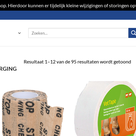
p. Hierdoor kunnen er tijdelijk kleine wijzigingen of storingen 
Zoeken
naar:
Resultaat 1–12 van de 95 resultaten wordt getoond
RGING
Toevoegen
Toevoeg
aan
aan
verlanglijst
verlangli