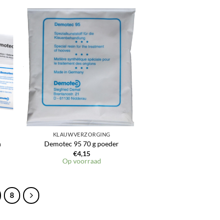
en
Toevoegen
aan
jst
verlanglijst
KLAUWVERZORGING
n
Demotec 95 70 g poeder
€
4,15
Op voorraad
8