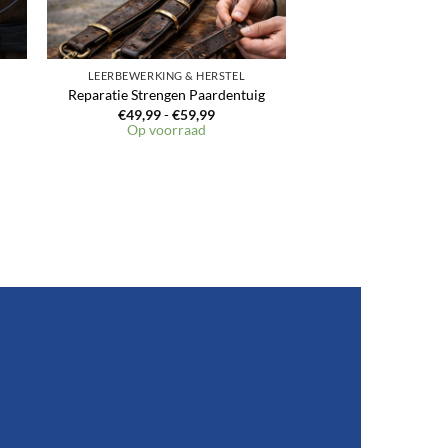
LEERBEWERKING & HERSTEL
Reparatie Strengen Paardentuig
Prijsklasse:
€
49,99
-
€
59,99
€49,99
asse:
Op voorraad
tot
€59,99