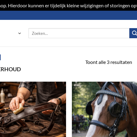
p. Hierdoor kunnen er tijdelijk kleine wijzigingen of storingen 
Zoeken
naar:
d
Toont alle 3 resultaten
ERHOUD
Toevoegen
Toevoeg
aan
aan
verlanglijst
verlangli