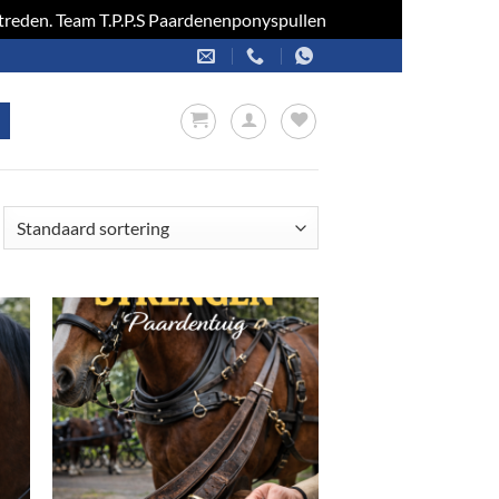
optreden. Team T.P.P.S Paardenenponyspullen
Negeren
en
Toevoegen
aan
jst
verlanglijst