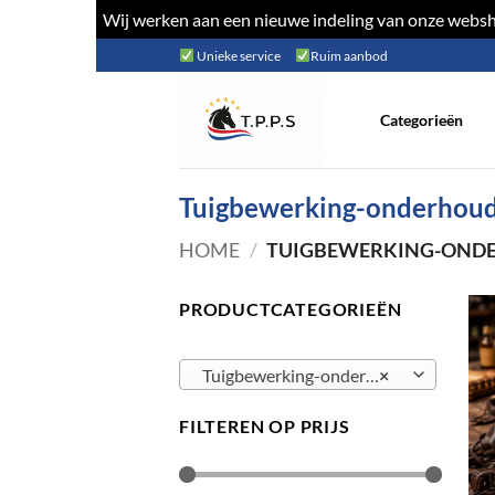
Wij werken aan een nieuwe indeling van onze websho
Ga
Unieke service
Ruim aanbod
naar
inhoud
Categorieën
Tuigbewerking-onderhou
HOME
/
TUIGBEWERKING-OND
PRODUCTCATEGORIEËN
Tuigbewerking-onderhoud
×
FILTEREN OP PRIJS