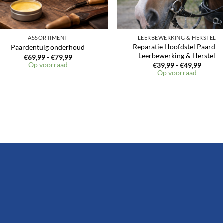
ASSORTIMENT
LEERBEWERKING & HERSTEL
Reparatie Hoofdstel Paard –
Paardentuig onderhoud
Leerbewerking & Herstel
Prijsklasse:
€
69,99
-
€
79,99
€69,99
Op voorraad
Prijskl
€
39,99
-
€
49,99
tot
€39,99
Op voorraad
€79,99
tot
€49,99