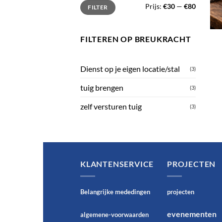
Min.
Max.
Prijs:
€30
—
€80
FILTER
prijs
prijs
FILTEREN OP BREUKRACHT
Dienst op je eigen locatie/stal
(3)
tuig brengen
(3)
zelf versturen tuig
(3)
KLANTENSERVICE
PROJECTEN
Belangrijke mededingen
projecten
evenementen
algemene-voorwaarden