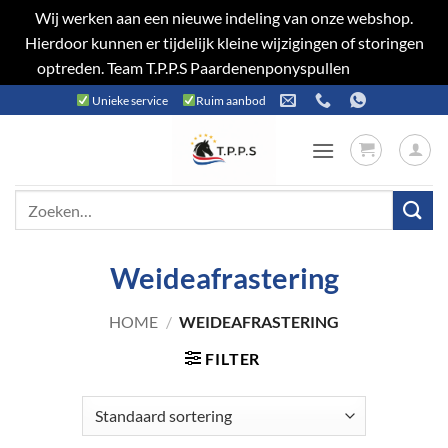
Wij werken aan een nieuwe indeling van onze webshop.
Hierdoor kunnen er tijdelijk kleine wijzigingen of storingen
optreden. Team T.P.P.S Paardenenponyspullen
Negeren
Ga
Unieke service
Ruim aanbod
naar
inhoud
Zoeken
naar:
Weideafrastering
HOME
/
WEIDEAFRASTERING
FILTER