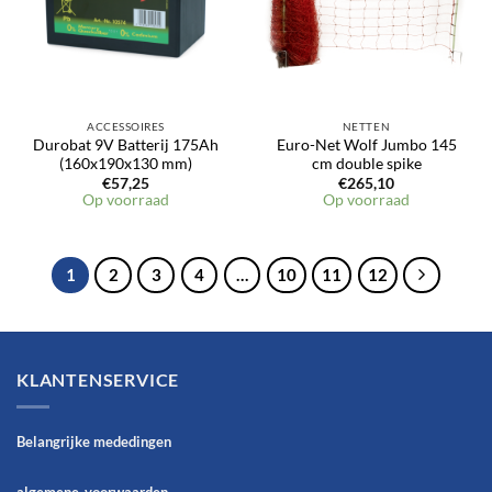
ACCESSOIRES
NETTEN
Durobat 9V Batterij 175Ah
Euro-Net Wolf Jumbo 145
(160x190x130 mm)
cm double spike
€
57,25
€
265,10
Op voorraad
Op voorraad
1
2
3
4
…
10
11
12
KLANTENSERVICE
Belangrijke mededingen
algemene-voorwaarden