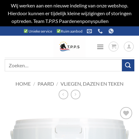
Wij werken aan een nieuwe indeling van onze webshop.
Hierdoor kunnen er tijdelijk kleine wijzigingen of storingen
optreden. Team T.P.P.S Paardenenponyspullen
Negeren
Ga
Unieke service
Ruim aanbod
naar
inhoud
Zoeken
naar:
HOME
/
PAARD
/
VLIEGEN, DAZEN EN TEKEN
Toevoegen
aan
verlanglijst