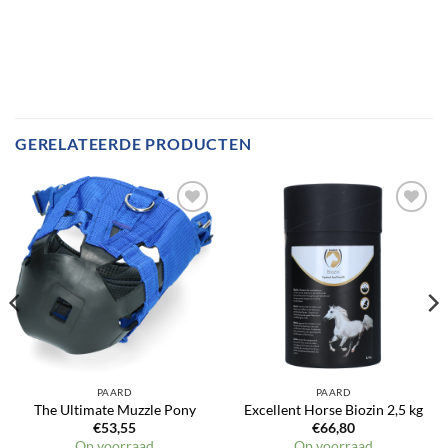
GERELATEERDE PRODUCTEN
Toevoegen
Toevoegen
aan
aan
verlanglijst
verlanglijst
PAARD
PAARD
The Ultimate Muzzle Pony
Excellent Horse Biozin 2,5 kg
€
53,55
€
66,80
Op voorraad
Op voorraad