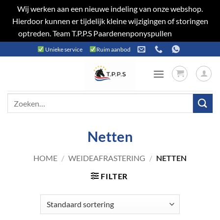
Wij werken aan een nieuwe indeling van onze webshop.
Hierdoor kunnen er tijdelijk kleine wijzigingen of storingen
optreden. Team T.P.P.S Paardenenponyspullen
Negeren
Ga
Unieke service
Ruim aanbod
naar
inhoud
Zoeken
naar:
Netten
HOME
/
WEIDEAFRASTERING
/
NETTEN
FILTER