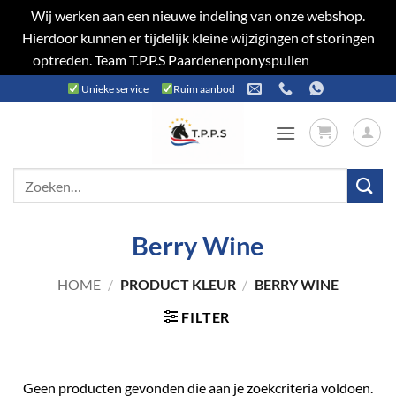
Wij werken aan een nieuwe indeling van onze webshop.
Hierdoor kunnen er tijdelijk kleine wijzigingen of storingen
optreden. Team T.P.P.S Paardenenponyspullen
Negeren
Ga
Unieke service
Ruim aanbod
naar
inhoud
Zoeken
naar:
Berry Wine
HOME
/
PRODUCT KLEUR
/
BERRY WINE
FILTER
Geen producten gevonden die aan je zoekcriteria voldoen.