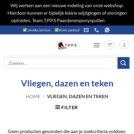
Wij werken aan een nieuwe indeling van onze webshop.
Hierdoor kunnen er tijdelijk kleine wijzigingen of storingen
optreden. Team T.P.P.S Paardenenponyspullen
Negeren
Ga
Unieke service
Ruim aanbod
naar
inhoud
Zoeken
naar:
Vliegen, dazen en teken
HOME
/
VLIEGEN, DAZEN EN TEKEN
FILTER
Geen producten gevonden die aan je zoekcriteria voldoen.