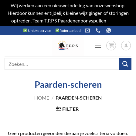
Wij werken aan een nieuwe indeling van onze webshop.
Hierdoor kunnen er tijdelijk kleine wijzigingen of storingen
optreden. Team T.P.P.S Paardenenponyspullen
Negeren
Ga
Unieke service
Ruim aanbod
naar
inhoud
Zoeken
naar:
Paarden-scheren
HOME
/
PAARDEN-SCHEREN
FILTER
Geen producten gevonden die aan je zoekcriteria voldoen.