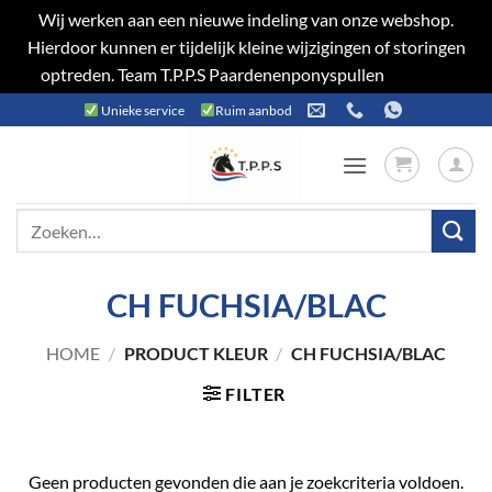
Wij werken aan een nieuwe indeling van onze webshop.
Hierdoor kunnen er tijdelijk kleine wijzigingen of storingen
optreden. Team T.P.P.S Paardenenponyspullen
Negeren
Ga
Unieke service
Ruim aanbod
naar
inhoud
Zoeken
naar:
CH FUCHSIA/BLAC
HOME
/
PRODUCT KLEUR
/
CH FUCHSIA/BLAC
FILTER
Geen producten gevonden die aan je zoekcriteria voldoen.