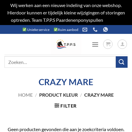
Wij werken aan een nieuwe indeling van onze webshop.
Hierdoor kunnen er tijdelijk kleine wijzigingen of storingen
optreden. Team T.P.P.S Paardenenponyspullen
Negeren
Ga
Unieke service
Ruim aanbod
naar
inhoud
Zoeken
naar:
CRAZY MARE
HOME
/
PRODUCT KLEUR
/
CRAZY MARE
FILTER
Geen producten gevonden die aan je zoekcriteria voldoen.