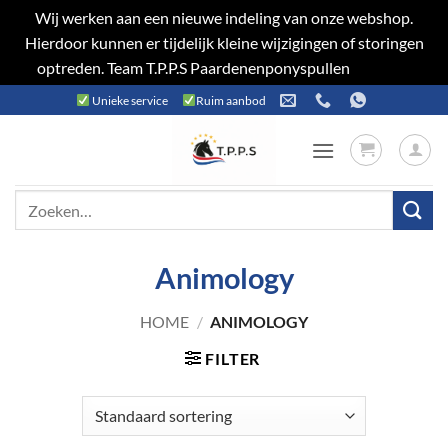
Wij werken aan een nieuwe indeling van onze webshop.
Hierdoor kunnen er tijdelijk kleine wijzigingen of storingen
optreden. Team T.P.P.S Paardenenponyspullen
Negeren
Ga
Unieke service
Ruim aanbod
naar
inhoud
Zoeken
naar:
Animology
HOME
/
ANIMOLOGY
FILTER