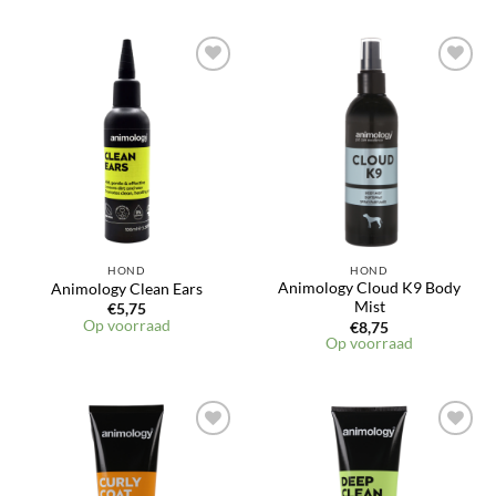
Toevoegen
Toevoegen
aan
aan
verlanglijst
verlanglijst
HOND
HOND
Animology Cloud K9 Body
Animology Clean Ears
Mist
€
5,75
Op voorraad
€
8,75
Op voorraad
Toevoegen
Toevoegen
aan
aan
verlanglijst
verlanglijst