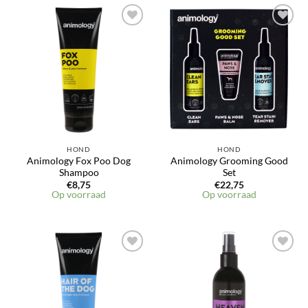
Toevoegen
Toevoegen
aan
aan
verlanglijst
verlanglijst
HOND
HOND
Animology Fox Poo Dog
Animology Grooming Good
Shampoo
Set
€
8,75
€
22,75
Op voorraad
Op voorraad
Toevoegen
Toevoegen
aan
aan
verlanglijst
verlanglijst