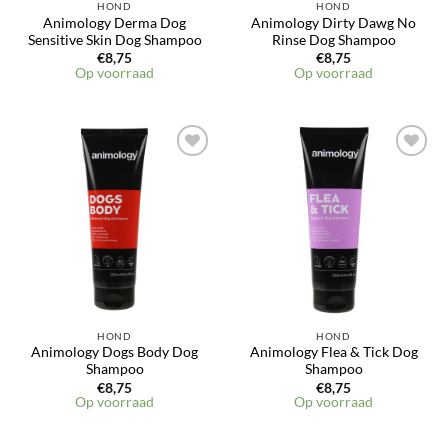
HOND
HOND
Animology Derma Dog
Animology Dirty Dawg No
Sensitive Skin Dog Shampoo
Rinse Dog Shampoo
€
8,75
€
8,75
Op voorraad
Op voorraad
Toevoegen
Toevoegen
aan
aan
verlanglijst
verlanglijst
HOND
HOND
Animology Dogs Body Dog
Animology Flea & Tick Dog
Shampoo
Shampoo
€
8,75
€
8,75
Op voorraad
Op voorraad