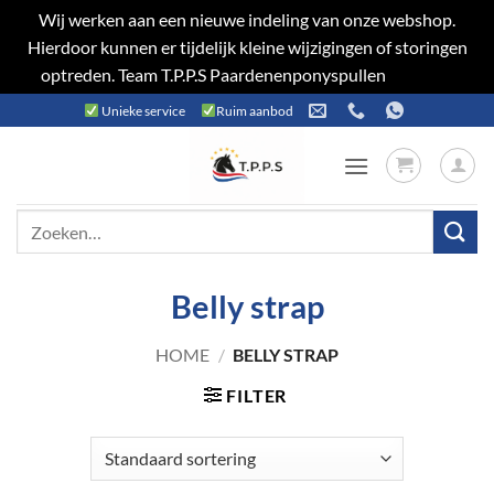
Wij werken aan een nieuwe indeling van onze webshop.
Hierdoor kunnen er tijdelijk kleine wijzigingen of storingen
optreden. Team T.P.P.S Paardenenponyspullen
Negeren
Ga
Unieke service
Ruim aanbod
naar
inhoud
Zoeken
naar:
Belly strap
HOME
/
BELLY STRAP
FILTER