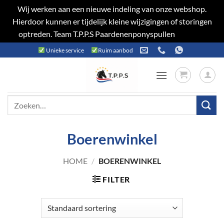
Wij werken aan een nieuwe indeling van onze webshop.
Hierdoor kunnen er tijdelijk kleine wijzigingen of storingen
optreden. Team T.P.P.S Paardenenponyspullen
Negeren
Ga
Unieke service
Ruim aanbod
naar
inhoud
Zoeken
naar:
Boerenwinkel
HOME
/
BOERENWINKEL
FILTER