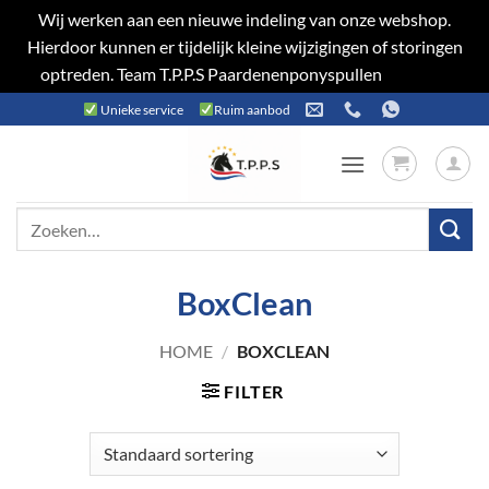
Wij werken aan een nieuwe indeling van onze webshop.
Hierdoor kunnen er tijdelijk kleine wijzigingen of storingen
optreden. Team T.P.P.S Paardenenponyspullen
Negeren
Ga
Unieke service
Ruim aanbod
naar
inhoud
Zoeken
naar:
BoxClean
HOME
/
BOXCLEAN
FILTER