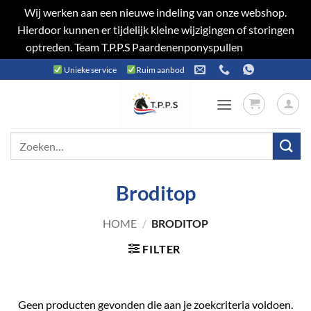
Wij werken aan een nieuwe indeling van onze webshop.
Hierdoor kunnen er tijdelijk kleine wijzigingen of storingen
optreden. Team T.P.P.S Paardenenponyspullen
Negeren
Ga
Unieke service
Ruim aanbod
naar
inhoud
Zoeken
naar:
Broditop
HOME
/
BRODITOP
FILTER
Geen producten gevonden die aan je zoekcriteria voldoen.