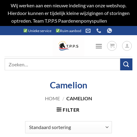
Wij werken aan een nieuwe indeling van onze webshop.
Hierdoor kunnen er tijdelijk kleine wijzigingen of storingen
optreden. Team T.P.P.S Paardenenponyspullen
Negeren
Ga
Unieke service
Ruim aanbod
naar
inhoud
Zoeken
naar:
Camelion
HOME
/
CAMELION
FILTER