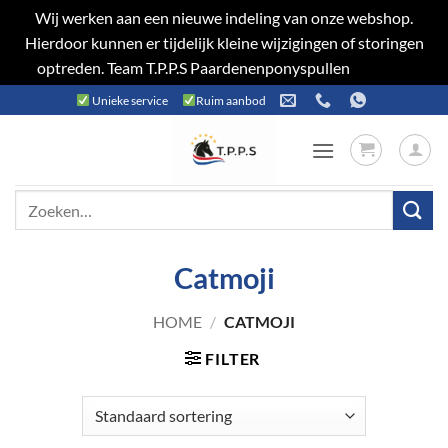
Wij werken aan een nieuwe indeling van onze webshop.
Hierdoor kunnen er tijdelijk kleine wijzigingen of storingen
optreden. Team T.P.P.S Paardenenponyspullen
Negeren
Ga
Unieke service
Ruim aanbod
naar
inhoud
Zoeken
naar:
Catmoji
HOME
/
CATMOJI
FILTER