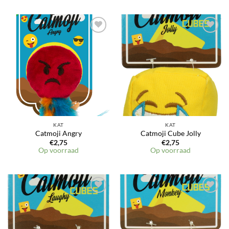
KAT
KAT
Catmoji Angry
Catmoji Cube Jolly
€
2,75
€
2,75
Op voorraad
Op voorraad