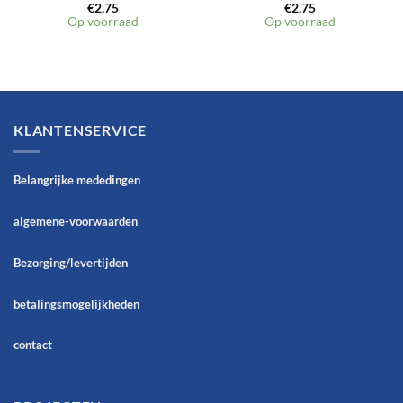
€
2,75
€
2,75
Op voorraad
Op voorraad
KLANTENSERVICE
Belangrijke mededingen
algemene-voorwaarden
Bezorging/levertijden
betalingsmogelijkheden
contact