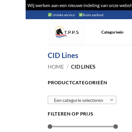
Wij werken aan een nieuwe indeling van onze websho
Ga
Unieke service
Ruim aanbod
naar
inhoud
Categorieën
CID Lines
HOME
/
CID LINES
PRODUCTCATEGORIEËN
Een categorie selecteren
FILTEREN OP PRIJS