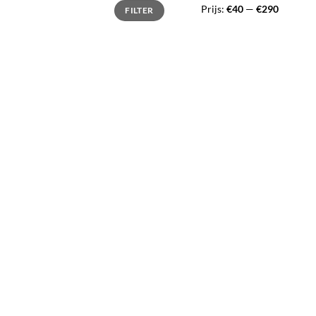
Min.
Max.
Prijs:
€40
—
€290
FILTER
prijs
prijs