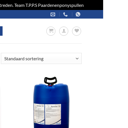
optreden. Team T.P.P.S Paardenenponyspullen
Negeren
en
Toevoegen
aan
jst
verlanglijst