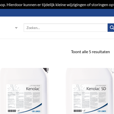
p. Hierdoor kunnen er tijdelijk kleine wijzigingen of storingen 
Zoeken
naar:
Toont alle 5 resultaten
Toevoegen
Toevoeg
aan
aan
verlanglijst
verlangli