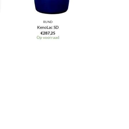
RUND
KenoLac SD
€
287,25
Op voorraad
en
jst