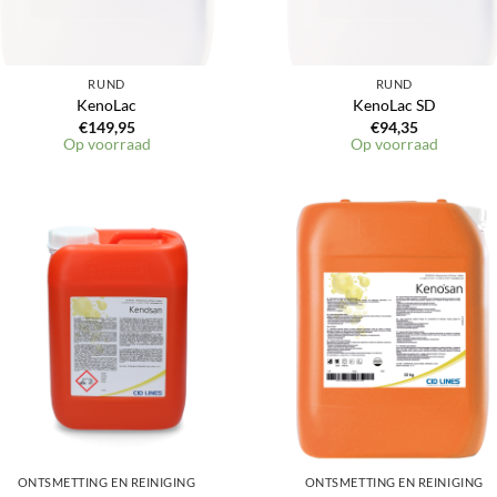
RUND
RUND
KenoLac
KenoLac SD
€
149,95
€
94,35
Op voorraad
Op voorraad
Toevoegen
Toevoeg
aan
aan
verlanglijst
verlangli
ONTSMETTING EN REINIGING
ONTSMETTING EN REINIGING