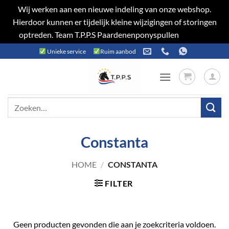
Wij werken aan een nieuwe indeling van onze webshop.
Hierdoor kunnen er tijdelijk kleine wijzigingen of storingen
optreden. Team T.P.P.S Paardenenponyspullen
Negeren
Ga
Unieke service
Ruim aanbod
naar
inhoud
Zoeken
naar:
Constanta
HOME
/
CONSTANTA
FILTER
Geen producten gevonden die aan je zoekcriteria voldoen.