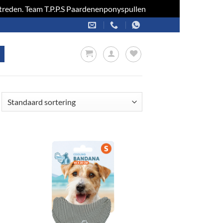
optreden. Team T.P.P.S Paardenenponyspullen
Negeren
en
Toevoegen
aan
jst
verlanglijst