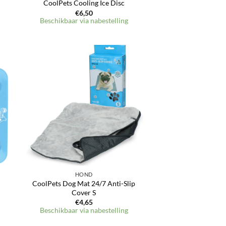
CoolPets Cooling Ice Disc
€
6,50
Beschikbaar via nabestelling
en
Toevoegen
aan
jst
verlanglijst
HOND
CoolPets Dog Mat 24/7 Anti-Slip
Cover S
€
4,65
Beschikbaar via nabestelling