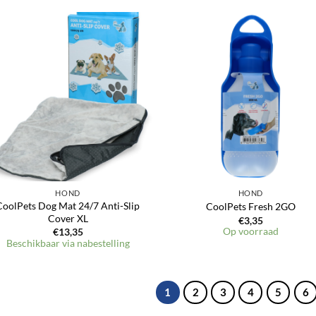
Toevoegen
Toevoeg
aan
aan
verlanglijst
verlangli
HOND
HOND
CoolPets Dog Mat 24/7 Anti-Slip
CoolPets Fresh 2GO
Cover XL
€
3,35
Op voorraad
€
13,35
Beschikbaar via nabestelling
1
2
3
4
5
6