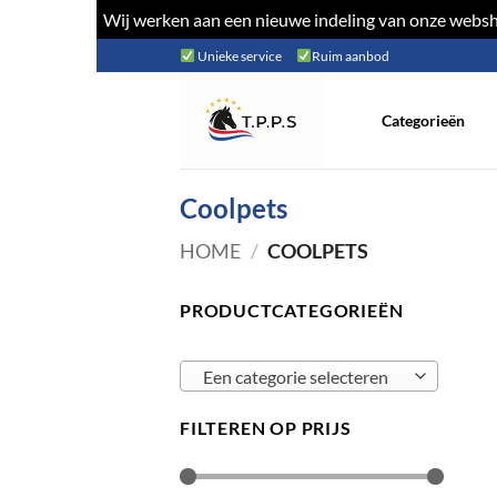
Wij werken aan een nieuwe indeling van onze websho
Ga
Unieke service
Ruim aanbod
naar
inhoud
Categorieën
Coolpets
HOME
/
COOLPETS
PRODUCTCATEGORIEËN
Een categorie selecteren
FILTEREN OP PRIJS