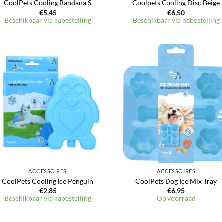
CoolPets Cooling Bandana S
Coolpets Cooling Disc Beige
€
5,45
€
6,50
Beschikbaar via nabestelling
Beschikbaar via nabestelling
Toevoegen
Toevoeg
aan
aan
verlanglijst
verlangli
ACCESSOIRES
ACCESSOIRES
CoolPets Cooling Ice Penguin
CoolPets Dog Ice Mix Tray
€
2,85
€
6,95
Beschikbaar via nabestelling
Op voorraad