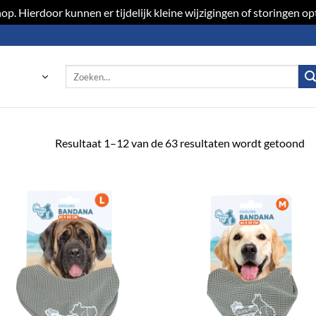
p. Hierdoor kunnen er tijdelijk kleine wijzigingen of storingen 
Zoeken
naar:
Resultaat 1–12 van de 63 resultaten wordt getoond
Toevoegen
Toevoeg
aan
aan
verlanglijst
verlangli