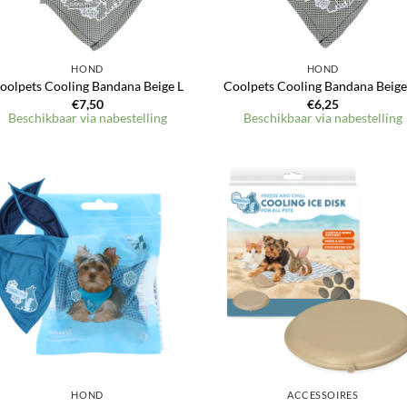
HOND
HOND
oolpets Cooling Bandana Beige L
Coolpets Cooling Bandana Beig
€
7,50
€
6,25
Beschikbaar via nabestelling
Beschikbaar via nabestelling
Toevoegen
Toevoeg
aan
aan
verlanglijst
verlangli
HOND
ACCESSOIRES