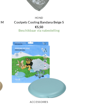
HOND
e M
Coolpets Cooling Bandana Beige S
€
5,50
Beschikbaar via nabestelling
en
Toevoegen
aan
jst
verlanglijst
ACCESSOIRES