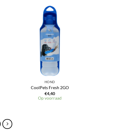
en
Toevoegen
aan
jst
verlanglijst
HOND
CoolPets Fresh 2GO
€
4,40
Op voorraad