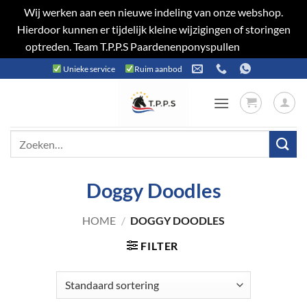
Wij werken aan een nieuwe indeling van onze webshop.
Hierdoor kunnen er tijdelijk kleine wijzigingen of storingen
optreden. Team T.P.P.S Paardenenponyspullen
Negeren
Ga
Unieke service
Ruim aanbod
naar
inhoud
Zoeken
naar:
Doggy Doodles
HOME
/
DOGGY DOODLES
FILTER