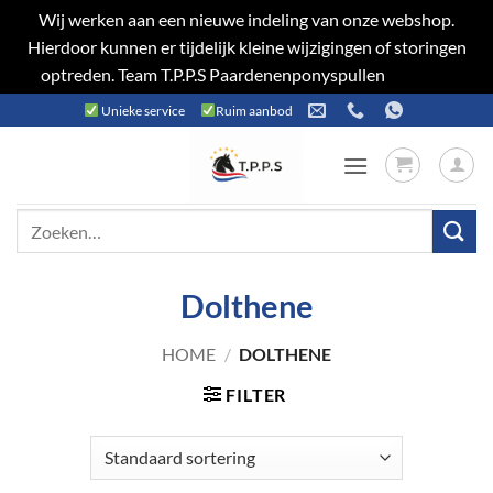
Wij werken aan een nieuwe indeling van onze webshop.
Hierdoor kunnen er tijdelijk kleine wijzigingen of storingen
optreden. Team T.P.P.S Paardenenponyspullen
Negeren
Ga
Unieke service
Ruim aanbod
naar
inhoud
Zoeken
naar:
Dolthene
HOME
/
DOLTHENE
FILTER