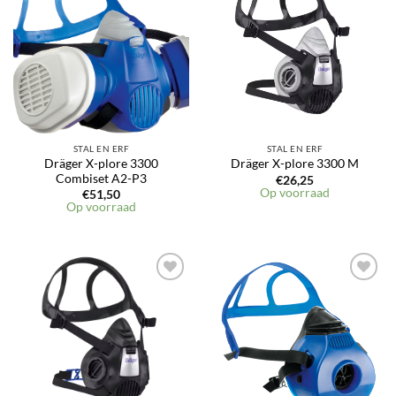
Toevoegen
Toevoegen
aan
aan
verlanglijst
verlanglijst
STAL EN ERF
STAL EN ERF
Dräger X-plore 3300
Dräger X-plore 3300 M
Combiset A2-P3
€
26,25
Op voorraad
€
51,50
Op voorraad
Toevoegen
Toevoegen
aan
aan
verlanglijst
verlanglijst