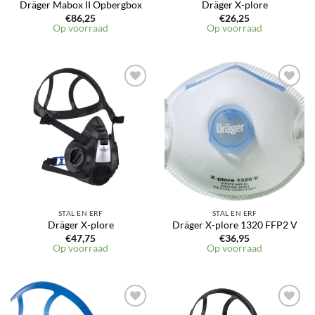
Dräger Mabox II Opbergbox
Dräger X-plore
€
86,25
€
26,25
Op voorraad
Op voorraad
Toevoegen
Toevoegen
aan
aan
verlanglijst
verlanglijst
STAL EN ERF
STAL EN ERF
Dräger X-plore
Dräger X-plore 1320 FFP2 V
€
47,75
€
36,95
Op voorraad
Op voorraad