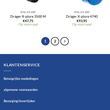
STAL EN ERF
STAL EN ERF
Dräger X-plore 3500 M
Dräger X-plore 4740
€
47,75
€
93,95
Op voorraad
Op voorraad
1
2
KLANTENSERVICE
Belangrijke mededingen
algemene-voorwaarden
Bezorging/levertijden