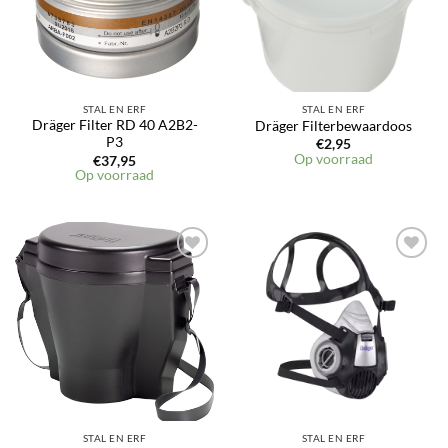
STAL EN ERF
STAL EN ERF
Dräger Filter RD 40 A2B2-
Dräger Filterbewaardoos
P3
€
2,95
Op voorraad
€
37,95
Op voorraad
Toevoegen
Toevoegen
aan
aan
verlanglijst
verlanglijst
STAL EN ERF
STAL EN ERF