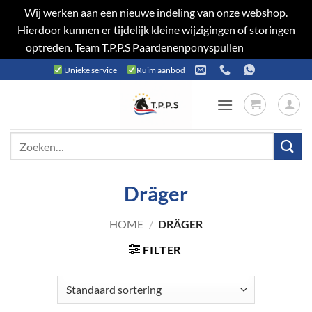
Wij werken aan een nieuwe indeling van onze webshop.
Hierdoor kunnen er tijdelijk kleine wijzigingen of storingen
optreden. Team T.P.P.S Paardenenponyspullen
Negeren
Ga
Unieke service
Ruim aanbod
naar
inhoud
Zoeken
naar:
Dräger
HOME
/
DRÄGER
FILTER