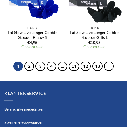
HOND
HOND
Eat Slow Live Longer Gobble
Eat Slow Live Longer Gobble
Stopper Blauw S
Stopper Grijs L
€
4,95
€
10,95
Op voorraad
Op voorraad
1
2
3
4
…
11
12
13
KLANTENSERVICE
Belangrijke mededingen
algemene-voorwaarden