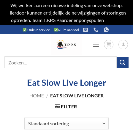
Wij werken aan een nieuwe indeling van onze webshop.
Hierdoor kunnen er tijdelijk kleine wijzigingen of storingen
optreden. Team T.P.P.S Paardenenponyspullen
Negeren
Ga
Unieke service
Ruim aanbod
naar
inhoud
Zoeken
naar:
Eat Slow Live Longer
HOME
/
EAT SLOW LIVE LONGER
FILTER