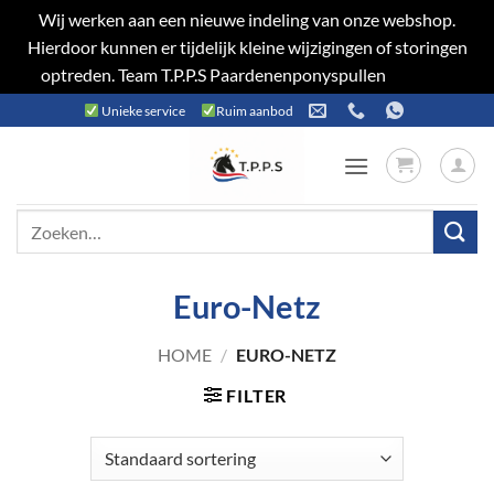
Wij werken aan een nieuwe indeling van onze webshop.
Hierdoor kunnen er tijdelijk kleine wijzigingen of storingen
optreden. Team T.P.P.S Paardenenponyspullen
Negeren
Ga
Unieke service
Ruim aanbod
naar
inhoud
Zoeken
naar:
Euro-Netz
HOME
/
EURO-NETZ
FILTER