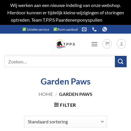
Wij werken aan een nieuwe indeling van onze webshop.
Hierdoor kunnen er tijdelijk kleine wijzigingen of storingen
optreden. Team T.P.P.S Paardenenponyspullen
Negeren
Ga
Unieke service
Ruim aanbod
naar
inhoud
Zoeken
naar:
Garden Paws
HOME
/
GARDEN PAWS
FILTER