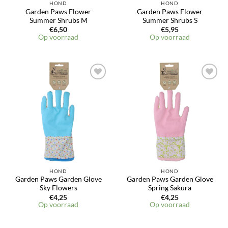
HOND
HOND
Garden Paws Flower
Garden Paws Flower
Summer Shrubs M
Summer Shrubs S
€
6,50
€
5,95
Op voorraad
Op voorraad
Toevoegen
Toevoegen
aan
aan
verlanglijst
verlanglijst
HOND
HOND
Garden Paws Garden Glove
Garden Paws Garden Glove
Sky Flowers
Spring Sakura
€
4,25
€
4,25
Op voorraad
Op voorraad