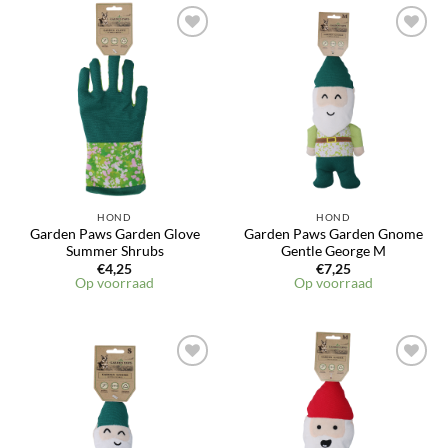
Toevoegen
Toevoegen
aan
aan
verlanglijst
verlanglijst
HOND
HOND
Garden Paws Garden Glove
Garden Paws Garden Gnome
Summer Shrubs
Gentle George M
€
4,25
€
7,25
Op voorraad
Op voorraad
Toevoegen
Toevoegen
aan
aan
verlanglijst
verlanglijst