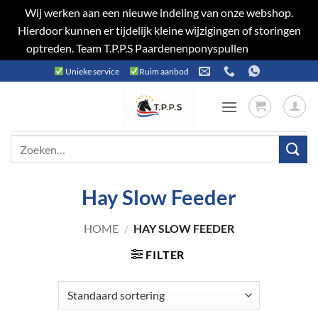
Wij werken aan een nieuwe indeling van onze webshop.
Hierdoor kunnen er tijdelijk kleine wijzigingen of storingen
optreden. Team T.P.P.S Paardenenponyspullen
Negeren
Ga
Unieke service
Ruim aanbod
naar
inhoud
Zoeken
naar:
Hay Slow Feeder
HOME
/
HAY SLOW FEEDER
FILTER