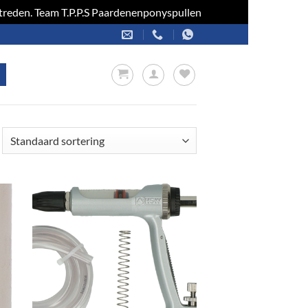
optreden. Team T.P.P.S Paardenenponyspullen
Negeren
en
Toevoegen
aan
jst
verlanglijst