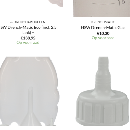
& DRENCHARTIKELEN
DRENCHMATIC
SW Drench-Matic Eco (incl. 2,5 l
HSW Drench-Matic Glas
Tank) –
€
10,30
Op voorraad
€
138,95
Op voorraad
Toevoegen
Toevoeg
aan
aan
verlanglijst
verlangli