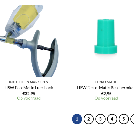
Toevoegen
Toevoeg
aan
aan
verlanglijst
verlangli
INJECTIE EN MARKEREN
FERRO MATIC
HSW Eco-Matic Luer Lock
HSW Ferro-Matic Beschermka
€
32,95
€
2,95
Op voorraad
Op voorraad
1
2
3
4
5