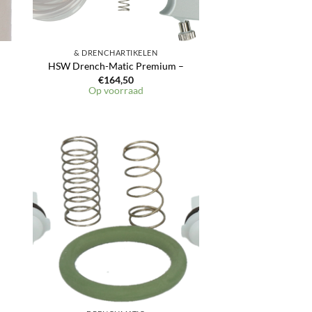
& DRENCHARTIKELEN
HSW Drench-Matic Premium –
€
164,50
Op voorraad
en
Toevoegen
aan
jst
verlanglijst