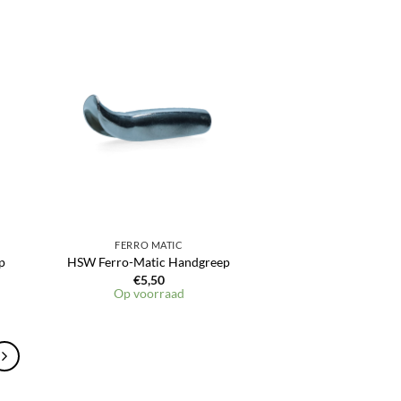
en
Toevoegen
aan
jst
verlanglijst
FERRO MATIC
p
HSW Ferro-Matic Handgreep
€
5,50
Op voorraad