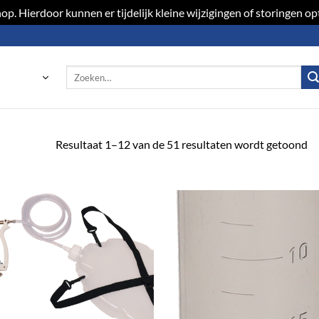
p. Hierdoor kunnen er tijdelijk kleine wijzigingen of storingen 
Zoeken
naar:
Resultaat 1–12 van de 51 resultaten wordt getoond
Toevoegen
Toevoeg
aan
aan
verlanglijst
verlangli