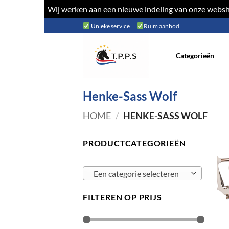
Wij werken aan een nieuwe indeling van onze websho
Ga
Unieke service
Ruim aanbod
naar
inhoud
Categorieën
Henke-Sass Wolf
HOME
/
HENKE-SASS WOLF
PRODUCTCATEGORIEËN
Een categorie selecteren
FILTEREN OP PRIJS