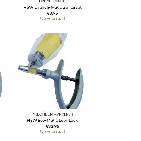
DRENCHMATIC
HSW Drench-Matic Zuigerset
€
8,95
Op voorraad
en
Toevoegen
aan
jst
verlanglijst
INJECTIE EN MARKEREN
HSW Eco-Matic Luer Lock
€
32,95
Op voorraad