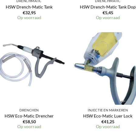
DRENCHMATIC
DRENCHMATIC
HSW Drench-Matic Tank
HSW Drench-Matic Tank Dop
€
32,95
€
5,45
Op voorraad
Op voorraad
Toevoegen
Toevoeg
aan
aan
verlanglijst
verlangli
DRENCHEN
INJECTIE EN MARKEREN
HSW Eco-Matic Drencher
HSW Eco-Matic Luer Lock
€
58,50
€
41,25
Op voorraad
Op voorraad