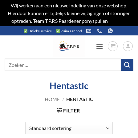
Wij werken aan een nieuwe indeling van onze webshop.
Hierdoor kunnen er tijdelijk kleine wijzigingen of storingen
optreden. Team T.P.P.S Paardenenponyspullen
Negeren
Ga
Unieke service
Ruim aanbod
naar
inhoud
Zoeken
naar:
Hentastic
HOME
/
HENTASTIC
FILTER